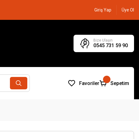
Giriş Yap
Üye Ol
Bize Ulaşın
0545 731 59 90
Favoriler
Sepetim