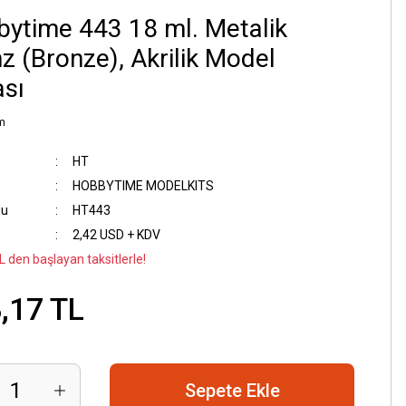
ytime 443 18 ml. Metalik
z (Bronze), Akrilik Model
sı
m
HT
HOBBYTIME MODELKITS
du
HT443
2,42 USD + KDV
L den başlayan taksitlerle!
,17 TL
Sepete Ekle