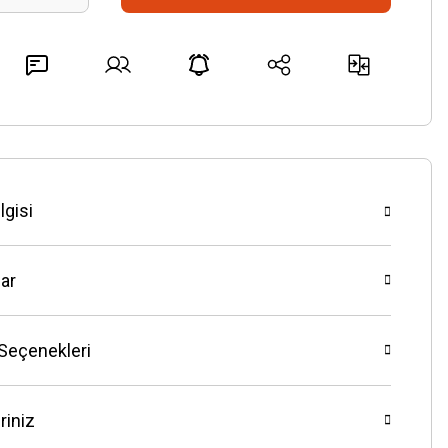
lgisi
ar
 Seçenekleri
riniz