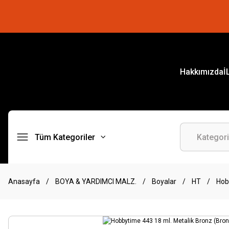
Hakkımızda
İ
Tüm Kategoriler
Anasayfa
BOYA & YARDIMCI MALZ.
Boyalar
HT
Hob