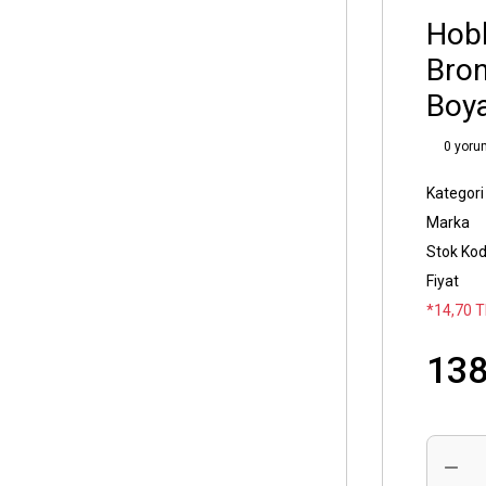
Hobb
Bron
Boya
0 yoru
Kategori
Marka
Stok Ko
Fiyat
*14,70 T
138