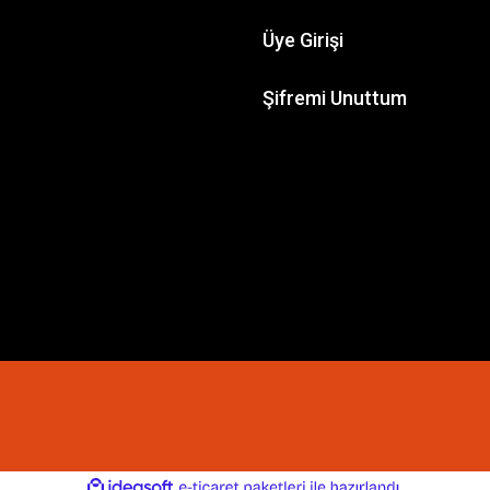
Üye Girişi
Şifremi Unuttum
ile
ideasoft
e-