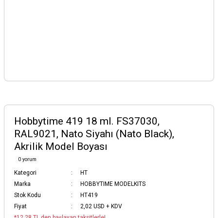
Hobbytime 419 18 ml. FS37030,
RAL9021, Nato Siyahı (Nato Black),
Akrilik Model Boyası
0 yorum
Kategori
HT
Marka
HOBBYTIME MODELKITS
Stok Kodu
HT419
Fiyat
2,02 USD + KDV
*12,28 TL den başlayan taksitlerle!