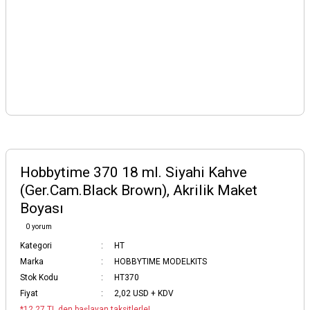
Hobbytime 370 18 ml. Siyahi Kahve
(Ger.Cam.Black Brown), Akrilik Maket
Boyası
0 yorum
Kategori
HT
Marka
HOBBYTIME MODELKITS
Stok Kodu
HT370
Fiyat
2,02 USD + KDV
*12,27 TL den başlayan taksitlerle!