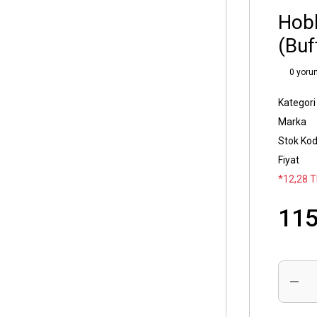
Hobb
(Buf
0 yoru
Kategori
Marka
Stok Ko
Fiyat
*12,28 T
115