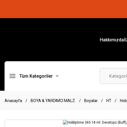
Hakkımızda
İ
Tüm Kategoriler
Anasayfa
BOYA & YARDIMCI MALZ.
Boyalar
HT
Hob