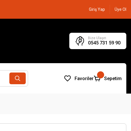
Giriş Yap
Üye Ol
Bize Ulaşın
0545 731 59 90
Favoriler
Sepetim