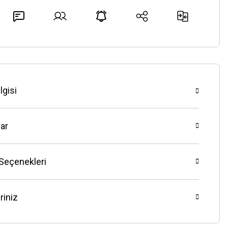
lgisi
ar
 Seçenekleri
riniz