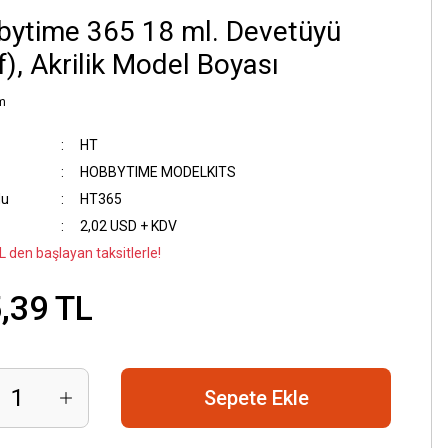
ytime 365 18 ml. Devetüyü
f), Akrilik Model Boyası
m
HT
HOBBYTIME MODELKITS
du
HT365
2,02 USD + KDV
L den başlayan taksitlerle!
,39 TL
Sepete Ekle