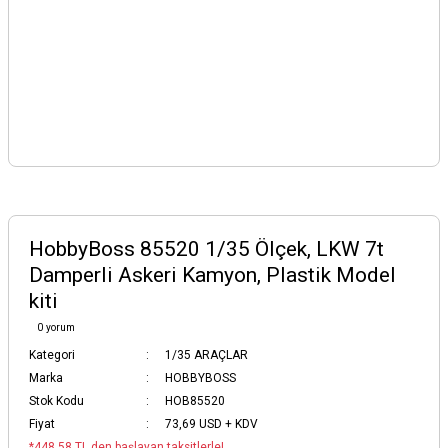
HobbyBoss 85520 1/35 Ölçek, LKW 7t
Damperli Askeri Kamyon, Plastik Model
kiti
0 yorum
Kategori
1/35 ARAÇLAR
Marka
HOBBYBOSS
Stok Kodu
HOB85520
Fiyat
73,69 USD + KDV
*448,58 TL den başlayan taksitlerle!