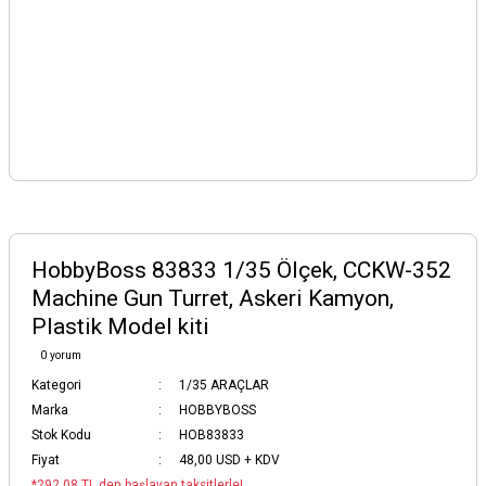
HobbyBoss 83833 1/35 Ölçek, CCKW-352
Machine Gun Turret, Askeri Kamyon,
Plastik Model kiti
0 yorum
Kategori
1/35 ARAÇLAR
Marka
HOBBYBOSS
Stok Kodu
HOB83833
Fiyat
48,00 USD + KDV
*292,08 TL den başlayan taksitlerle!