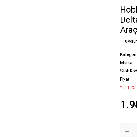
Hob
Delt
Araç
0 yoru
Kategori
Marka
Stok Ko
Fiyat
*211,23 
1.9