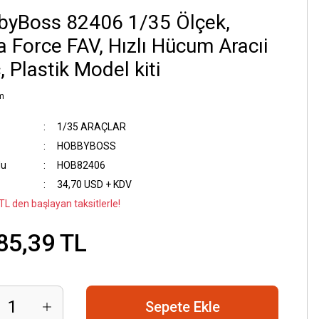
byBoss 82406 1/35 Ölçek,
a Force FAV, Hızlı Hücum Aracıi
, Plastik Model kiti
m
1/35 ARAÇLAR
HOBBYBOSS
du
HOB82406
34,70 USD + KDV
TL den başlayan taksitlerle!
85,39 TL
Sepete Ekle