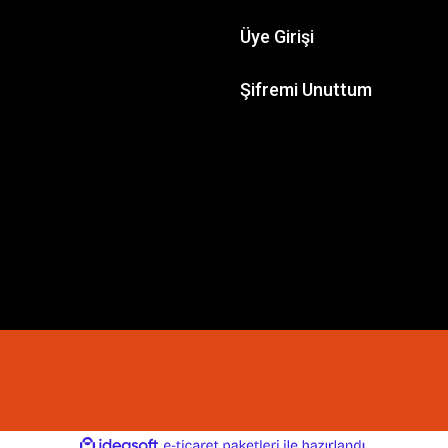
Üye Girişi
Şifremi Unuttum
ile
ideasoft
e-