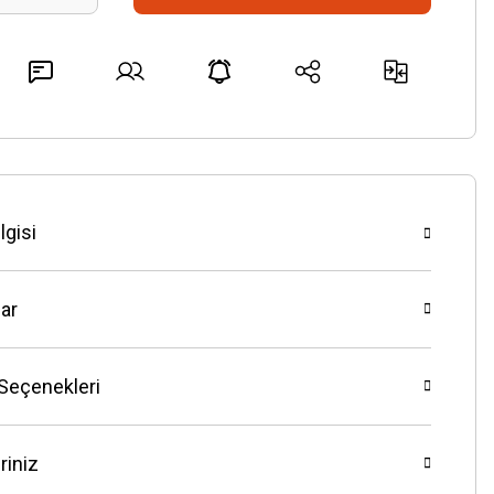
lgisi
ar
 Seçenekleri
riniz