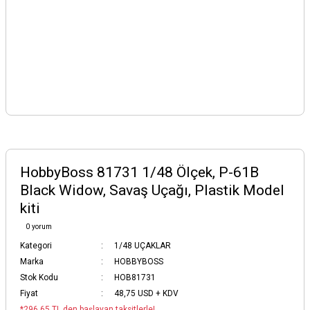
HobbyBoss 81731 1/48 Ölçek, P-61B
Black Widow, Savaş Uçağı, Plastik Model
kiti
0 yorum
Kategori
1/48 UÇAKLAR
Marka
HOBBYBOSS
Stok Kodu
HOB81731
Fiyat
48,75 USD + KDV
*296,65 TL den başlayan taksitlerle!