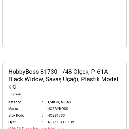
HobbyBoss 81730 1/48 Ölçek, P-61A
Black Widow, Savaş Uçağı, Plastik Model
kiti
0 yorum
Kategori
1/48 UÇAKLAR
Marka
HOBBYBOSS
Stok Kodu
HOB81730
Fiyat
48,75 USD + KDV
*296,76 TL den başlayan taksitlerle!