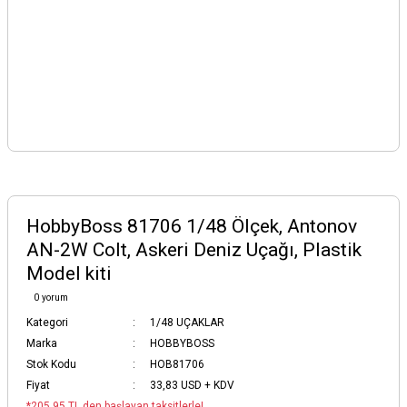
HobbyBoss 81706 1/48 Ölçek, Antonov
AN-2W Colt, Askeri Deniz Uçağı, Plastik
Model kiti
0 yorum
Kategori
1/48 UÇAKLAR
Marka
HOBBYBOSS
Stok Kodu
HOB81706
Fiyat
33,83 USD + KDV
*205,95 TL den başlayan taksitlerle!