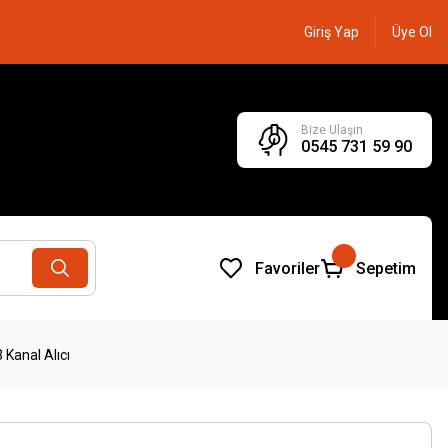
Giriş Yap
Üye Ol
Bize Ulaşın
0545 731 59 90
Favoriler
Sepetim
Kanal Alıcı