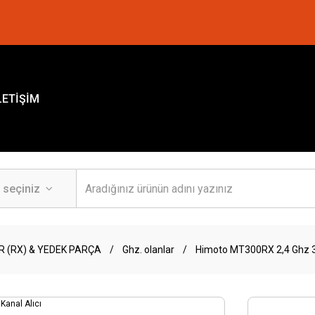
LETİŞİM
R (RX) & YEDEK PARÇA
Ghz. olanlar
Himoto MT300RX 2,4 Ghz 3 