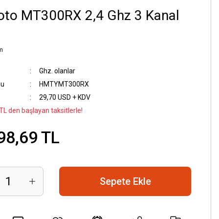
oto MT300RX 2,4 Ghz 3 Kanal
m
Ghz. olanlar
du
HMTYMT300RX
29,70 USD + KDV
TL den başlayan taksitlerle!
98,69 TL
Sepete Ekle