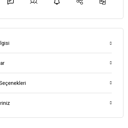
lgisi
ar
 Seçenekleri
riniz