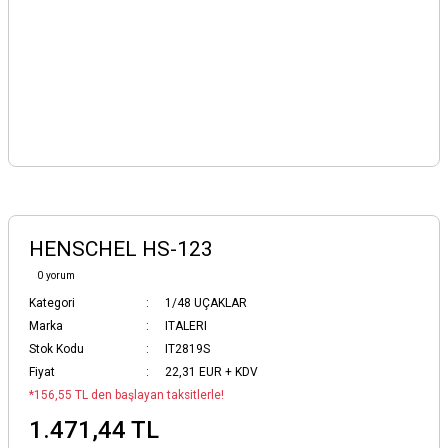
HENSCHEL HS-123
0 yorum
Kategori
1/48 UÇAKLAR
Marka
ITALERI
Stok Kodu
IT2819S
Fiyat
22,31 EUR + KDV
*156,55 TL den başlayan taksitlerle!
1.471,44 TL