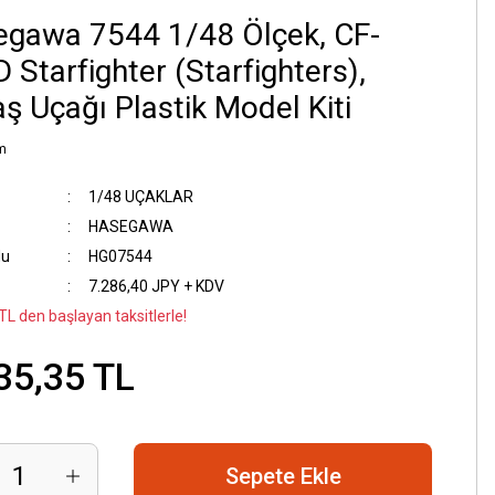
egawa 7544 1/48 Ölçek, CF-
 Starfighter (Starfighters),
ş Uçağı Plastik Model Kiti
m
1/48 UÇAKLAR
HASEGAWA
du
HG07544
7.286,40 JPY + KDV
TL den başlayan taksitlerle!
35,35 TL
Sepete Ekle