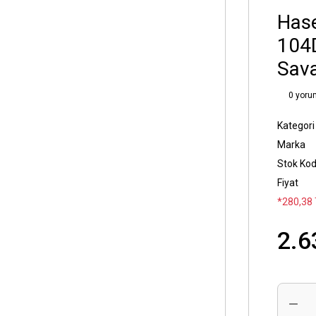
Has
104D
Sava
0 yoru
Kategori
Marka
Stok Ko
Fiyat
*280,38 
2.6