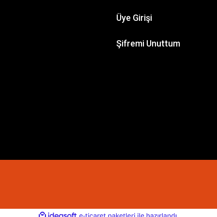
Üye Girişi
Şifremi Unuttum
ile
ideasoft
e-