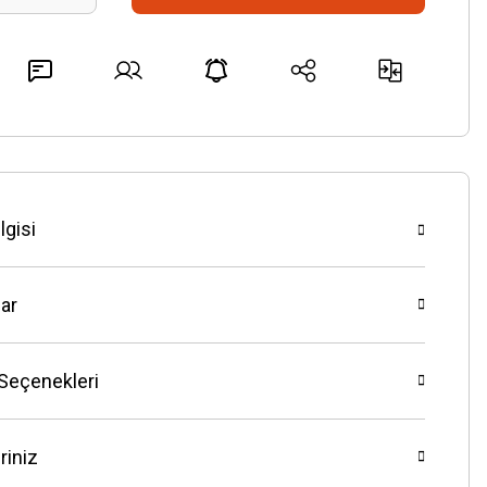
lgisi
ar
 Seçenekleri
riniz