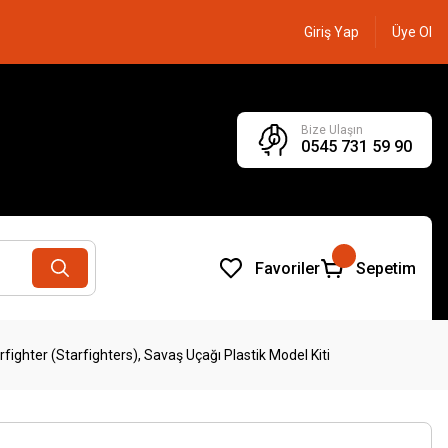
Giriş Yap
Üye Ol
Bize Ulaşın
0545 731 59 90
Favoriler
Sepetim
ghter (Starfighters), Savaş Uçağı Plastik Model Kiti