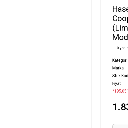
Hase
Coop
(Lim
Mode
0 yoru
Kategori
Marka
Stok Ko
Fiyat
*195,05 
1.8