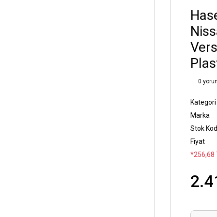
Has
Niss
Vers
Plas
0 yoru
Kategori
Marka
Stok Ko
Fiyat
*256,68 
2.4