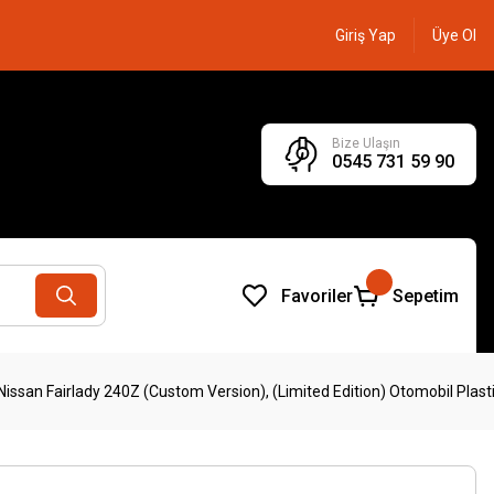
Giriş Yap
Üye Ol
Bize Ulaşın
0545 731 59 90
Favoriler
Sepetim
ssan Fairlady 240Z (Custom Version), (Limited Edition) Otomobil Plasti