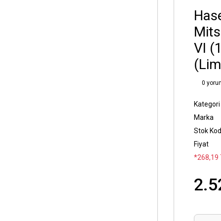
Has
Mits
VI (
(Lim
0 yoru
Kategori
Marka
Stok Ko
Fiyat
*268,19 
2.5