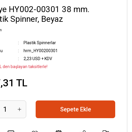
ye HY002-00301 38 mm.
tik Spinner, Beyaz
m
Plastik Spinnerlar
du
hrm_HY00200301
2,23 USD + KDV
L den başlayan taksitlerle!
,31 TL
Sepete Ekle