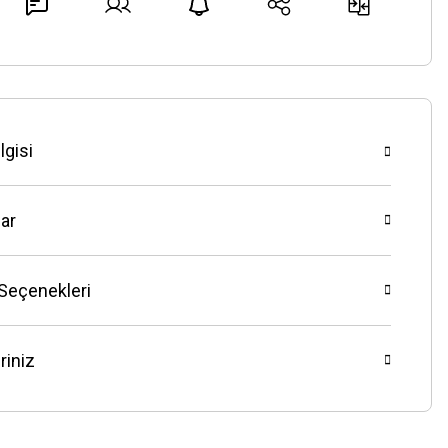
lgisi
ar
 Seçenekleri
riniz