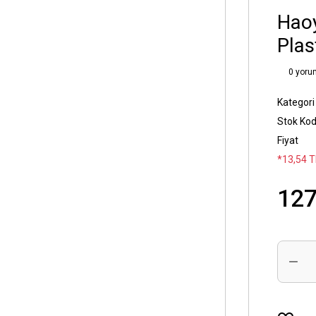
Hao
Plas
0 yoru
Kategori
Stok Ko
Fiyat
*13,54 T
127