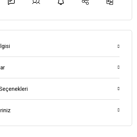
lgisi
ar
 Seçenekleri
riniz