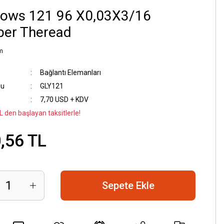
lows 121 96 X0,03X3/16
ber Theread
m
Bağlantı Elemanları
du
GLY121
7,70 USD + KDV
L den başlayan taksitlerle!
,56 TL
Sepete Ekle