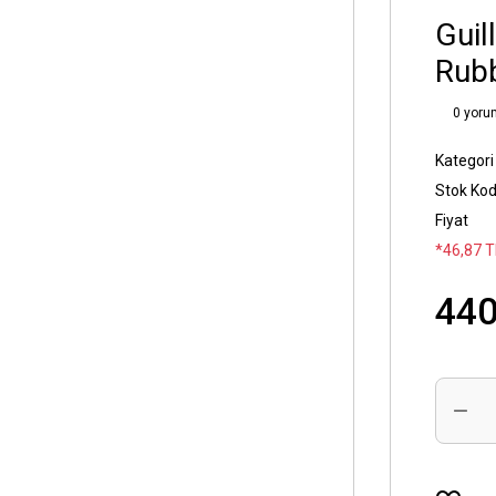
Guil
Rub
0 yoru
Kategori
Stok Ko
Fiyat
*46,87 T
440