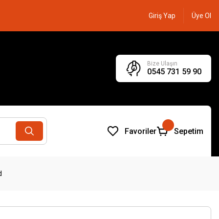
Giriş Yap
Üye Ol
Bize Ulaşın
0545 731 59 90
Favoriler
Sepetim
d