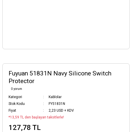
Fuyuan 51831N Navy Silicone Switch
Protector
0 yorum
Kategori
Kablolar
Stok Kodu
FY51831N
Fiyat
2,23 USD + KDV
*13,59 TL den başlayan taksitlerle!
127,78 TL