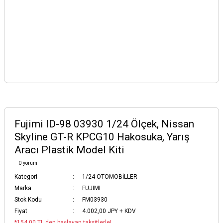
Fujimi ID-98 03930 1/24 Ölçek, Nissan
Skyline GT-R KPCG10 Hakosuka, Yarış
Aracı Plastik Model Kiti
0 yorum
Kategori
1/24 OTOMOBİLLER
Marka
FUJIMI
Stok Kodu
FM03930
Fiyat
4.002,00 JPY + KDV
*154,00 TL den başlayan taksitlerle!