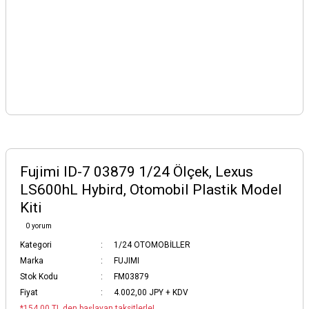
Fujimi ID-7 03879 1/24 Ölçek, Lexus
LS600hL Hybird, Otomobil Plastik Model
Kiti
0 yorum
Kategori
1/24 OTOMOBİLLER
Marka
FUJIMI
Stok Kodu
FM03879
Fiyat
4.002,00 JPY + KDV
*154,00 TL den başlayan taksitlerle!