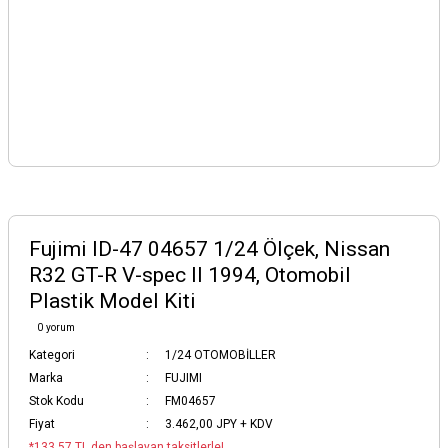
Fujimi ID-47 04657 1/24 Ölçek, Nissan
R32 GT-R V-spec II 1994, Otomobil
Plastik Model Kiti
0 yorum
Kategori
1/24 OTOMOBİLLER
Marka
FUJIMI
Stok Kodu
FM04657
Fiyat
3.462,00 JPY + KDV
*133,57 TL den başlayan taksitlerle!