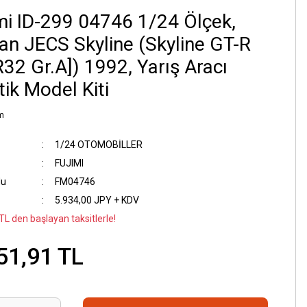
mi ID-299 04746 1/24 Ölçek,
an JECS Skyline (Skyline GT-R
32 Gr.A]) 1992, Yarış Aracı
tik Model Kiti
m
1/24 OTOMOBİLLER
FUJIMI
du
FM04746
5.934,00 JPY + KDV
TL den başlayan taksitlerle!
51,91 TL