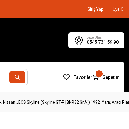
Giriş Yap
Üye Ol
Bize Ulaşın
0545 731 59 90
Favoriler
Sepetim
, Nissan JECS Skyline (Skyline GT-R [BNR32 Gr.A]) 1992, Yarış Aracı Plas