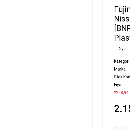
Fuji
Niss
[BNR
Plas
0 yoru
Kategori
Marka
Stok Ko
Fiyat
*228,94 
2.1