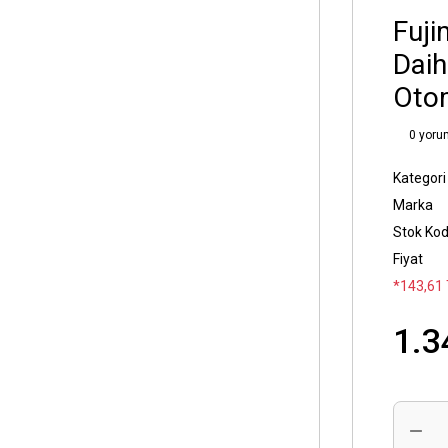
Fuji
Daih
Otom
0 yoru
Kategori
Marka
Stok Ko
Fiyat
*143,61 
1.3