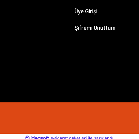
Üye Girişi
Şifremi Unuttum
ile
ideasoft
e-