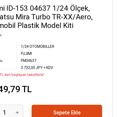
mi ID-153 04637 1/24 Ölçek,
atsu Mira Turbo TR-XX/Aero,
obil Plastik Model Kiti
m
1/24 OTOMOBİLLER
FUJIMI
du
FM04637
3.732,00 JPY + KDV
TL den başlayan taksitlerle!
49,79 TL
Sepete Ekle