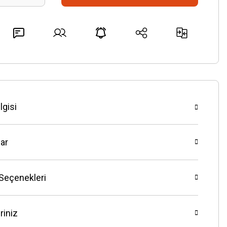
lgisi
ar
 Seçenekleri
riniz