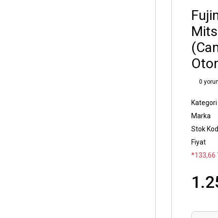
Fuji
Mits
(Cam
Otom
0 yoru
Kategori
Marka
Stok Ko
Fiyat
*133,66 
1.2