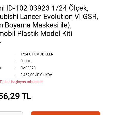
mi ID-102 03923 1/24 Ölçek,
ubishi Lancer Evolution VI GSR,
 Boyama Maskesi ile),
obil Plastik Model Kiti
m
1/24 OTOMOBİLLER
FUJIMI
du
FM03923
3.462,00 JPY + KDV
TL den başlayan taksitlerle!
56,29 TL