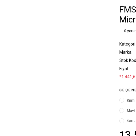
FMS
Micr
0 yoru
Kategori
Marka
Stok Ko
Fiyat
*1.441,6
SEÇEN
Kırmı
Mavi 
Sarı -
13.