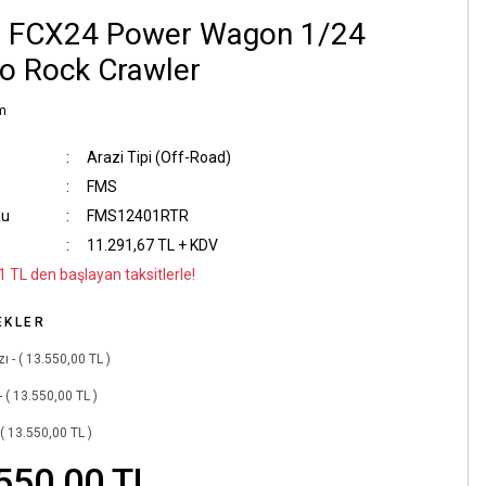
 FCX24 Power Wagon 1/24
o Rock Crawler
m
Arazi Tipi (Off-Road)
FMS
du
FMS12401RTR
11.291,67 TL + KDV
1 TL den başlayan taksitlerle!
EKLER
zı - ( 13.550,00 TL )
- ( 13.550,00 TL )
 ( 13.550,00 TL )
550,00 TL