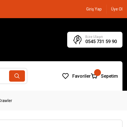
Giriş Yap
Üye Ol
Bize Ulaşın
0545 731 59 90
Favoriler
Sepetim
Crawler