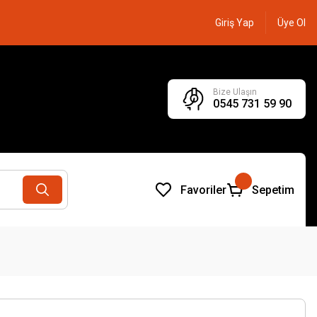
Giriş Yap
Üye Ol
Bize Ulaşın
0545 731 59 90
Favoriler
Sepetim