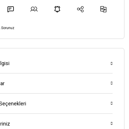
k Sorunuz
lgisi
ar
 Seçenekleri
riniz