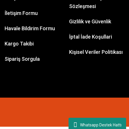
Sözleşmesi
İletişim Formu
Gizlilik ve Güvenlik
GAMES WORKSHOP
Havale Bildirim Formu
Space Wolves: Ulrik the Slayer
İptal İade Koşullari
Kargo Takibi
Kişisel Veriler Politikası
1.848,63 TL
Sipariş Sorgula
Whatsapp Destek Hattı