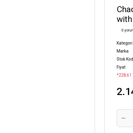
Chao
wit
0 yoru
Kategori
Marka
Stok Ko
Fiyat
*228,61 
2.1