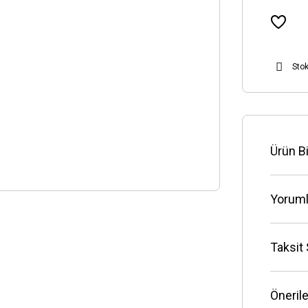
Sto
Ürün Bi
Yoruml
Taksit
Önerile