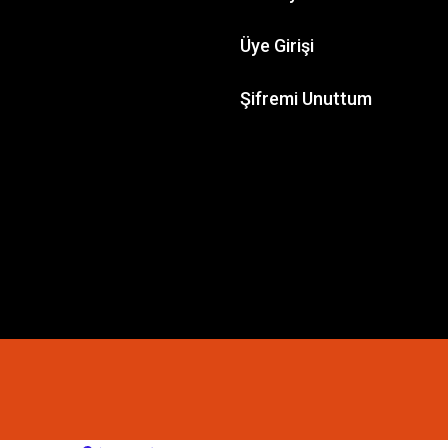
WORKSHOP
Üye Girişi
 Murderwing
GAMES WORKSHOP
Şifremi Unuttum
Kill Team: Celestian Insidiants
,31 TL
3.149,33 TL