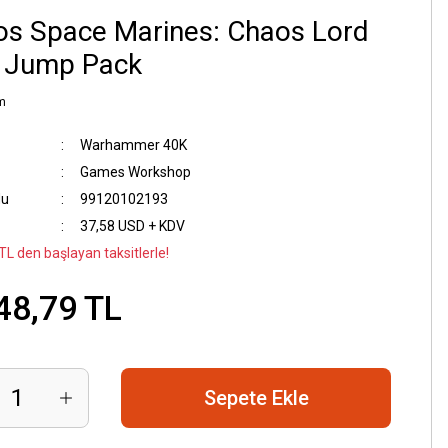
s Space Marines: Chaos Lord
h Jump Pack
m
Warhammer 40K
Games Workshop
du
99120102193
37,58 USD + KDV
TL den başlayan taksitlerle!
48,79 TL
Sepete Ekle