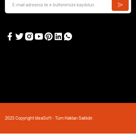
GAMES 
Kill Team:
GAMES WORKSHOP
Kill Team: Terror on Devlan
3.635
7.213,45 TL
2025 Copyright IdeaSoft - Tüm Hakları Saklıdır.