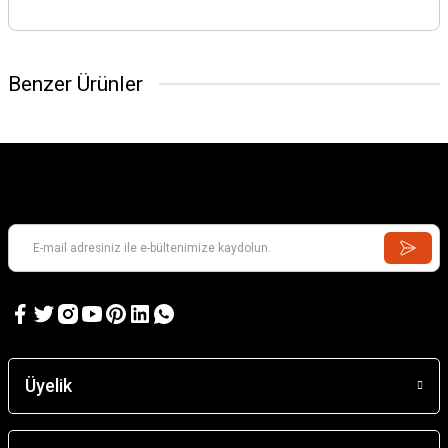
Benzer Ürünler
Üyelik
Masilla en Polvo (Beyaz Sıva tozu) 55gr.