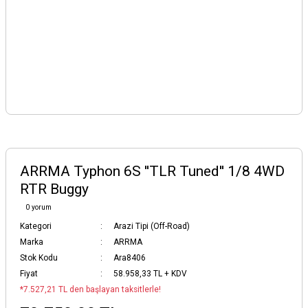
ARRMA Typhon 6S ''TLR Tuned'' 1/8 4WD
RTR Buggy
0 yorum
Kategori
Arazi Tipi (Off-Road)
Marka
ARRMA
Stok Kodu
Ara8406
Fiyat
58.958,33 TL + KDV
*7.527,21 TL den başlayan taksitlerle!