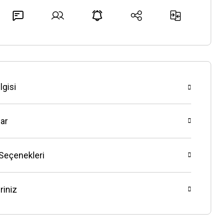
lgisi
ar
 Seçenekleri
riniz