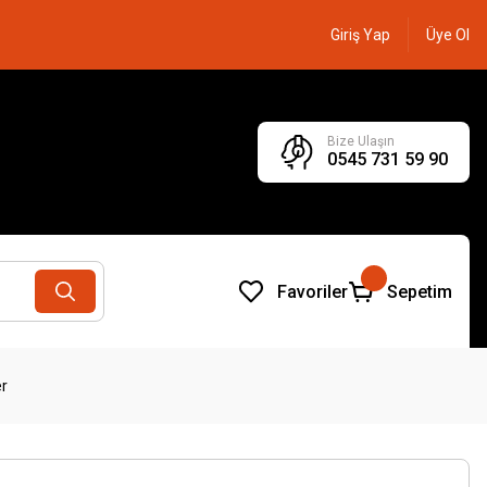
Giriş Yap
Üye Ol
Bize Ulaşın
0545 731 59 90
Favoriler
Sepetim
r