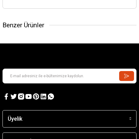
Benzer Ürünler
GAMES WORKSHOP
Kill Team: Murderwing
GAMES WORKSHOP
Kill Team: Terror on Devlan
Üyelik
3.637,98 TL
7.218,74 TL