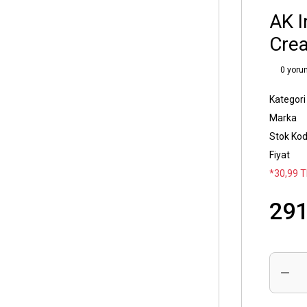
AK I
Crea
0 yoru
Kategori
Marka
Stok Ko
Fiyat
*30,99 T
291