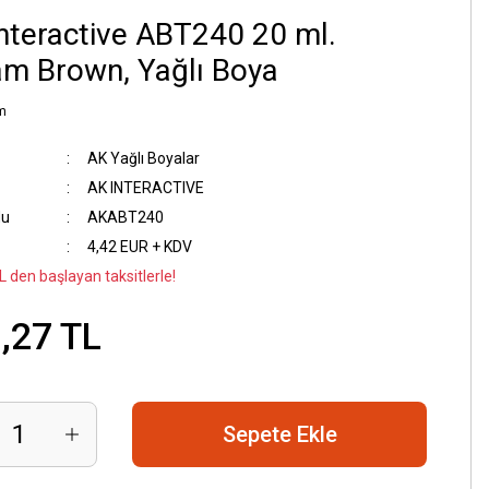
nteractive ABT240 20 ml.
m Brown, Yağlı Boya
m
AK Yağlı Boyalar
AK INTERACTIVE
du
AKABT240
4,42 EUR + KDV
L den başlayan taksitlerle!
,27 TL
Sepete Ekle