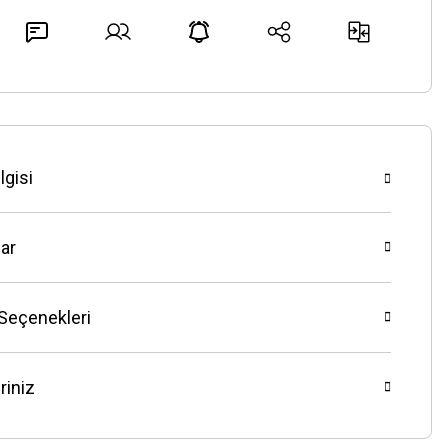
lgisi
ar
 Seçenekleri
riniz