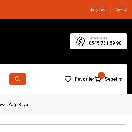
Giriş Yap
Üye Ol
Bize Ulaşın
0545 731 59 90
Favoriler
Sepetim
own, Yağlı Boya