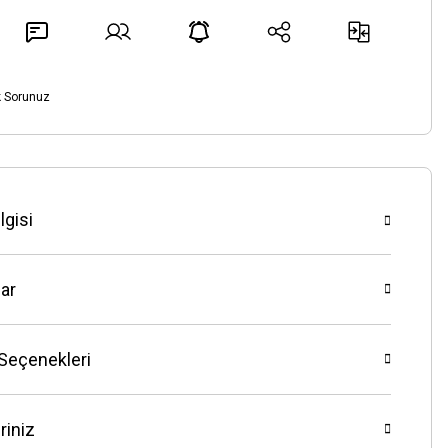
k Sorunuz
lgisi
ar
 Seçenekleri
riniz