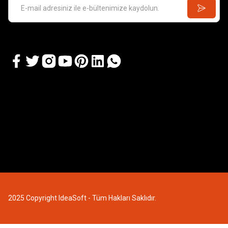
GAMES 
Kill Team:
GAMES WORKSHOP
Kill Team: Terror on Devlan
3.637
7.218,74 TL
2025 Copyright IdeaSoft - Tüm Hakları Saklıdır.