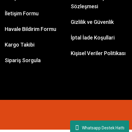
Sözleşmesi
İletişim Formu
Gizlilik ve Güvenlik
GAMES WORKSHOP
Havale Bildirim Formu
Space Wolves: Ulrik the Slayer
İptal İade Koşullari
Kargo Takibi
Kişisel Veriler Politikası
1.849,98 TL
Sipariş Sorgula
Whatsapp Destek Hattı