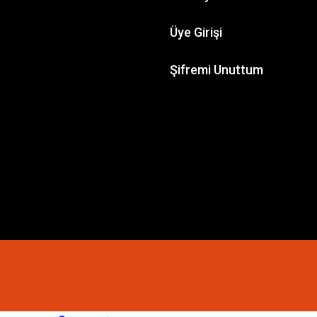
WORKSHOP
Üye Girişi
 Murderwing
GAMES WORKSHOP
Şifremi Unuttum
Kill Team: Celestian Insidiants
,98 TL
3.151,64 TL