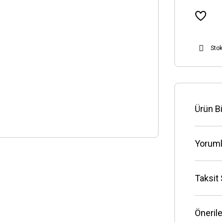
Sto
Ürün Bi
Yoruml
Taksit
Önerile