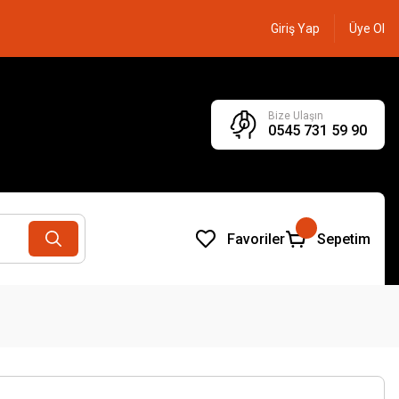
Giriş Yap
Üye Ol
Bize Ulaşın
0545 731 59 90
Favoriler
Sepetim