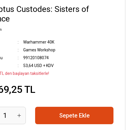
tus Custodes: Sisters of
nce
m
Warhammer 40K
Games Workshop
du
99120108074
53,64 USD + KDV
TL den başlayan taksitlerle!
69,25 TL
Sepete Ekle