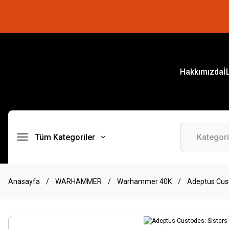
Hakkımızda
İ
Tüm Kategoriler
Anasayfa
WARHAMMER
Warhammer 40K
Adeptus Cust