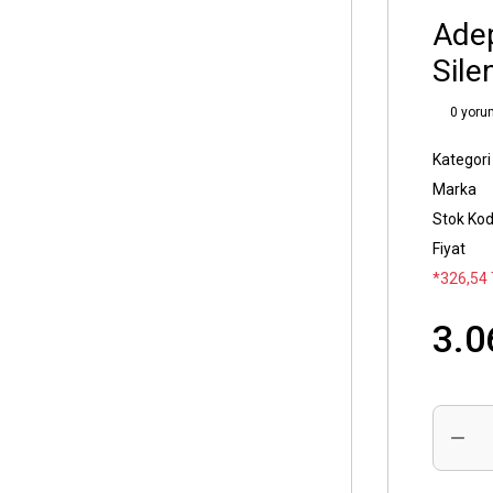
Adep
Sile
0 yoru
Kategori
Marka
Stok Ko
Fiyat
*326,54 
3.0