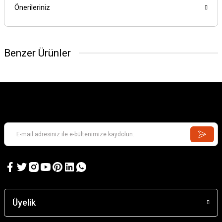
Önerileriniz
Benzer Ürünler
ARINTEKS
Parça Bez Lazer
13.200,00 TL
Üyelik
ARINTEKS