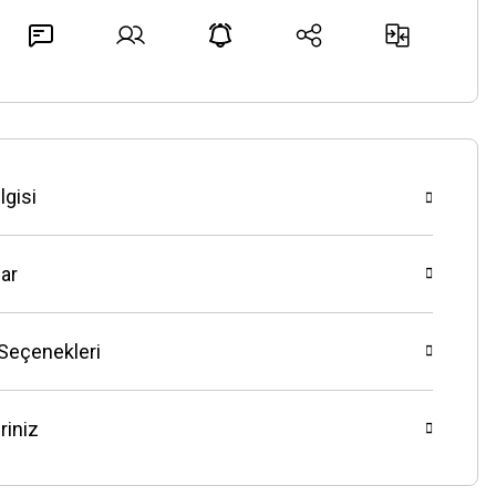
lgisi
ar
 Seçenekleri
riniz