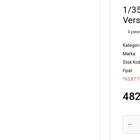
1/35
Vers
0 yoru
Kategori
Marka
Stok Ko
Fiyat
*63,87 T
482