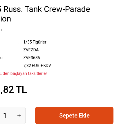
 Russ. Tank Crew-Parade
ion
m
1/35 Figürler
ZVEZDA
du
ZVE3685
7,32 EUR + KDV
L den başlayan taksitlerle!
,82 TL
Sepete Ekle