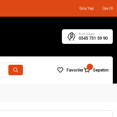
Giriş Yap
Üye Ol
Bize Ulaşın
0545 731 59 90
Favoriler
Sepetim