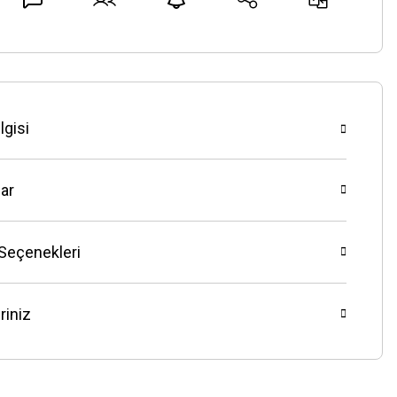
lgisi
ar
 Seçenekleri
riniz