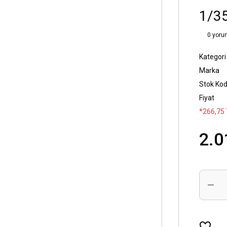
1/35
0 yoru
Kategori
Marka
Stok Ko
Fiyat
*266,75 
2.0