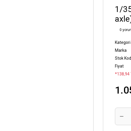
1/35
axle
0 yoru
Kategori
Marka
Stok Ko
Fiyat
*138,94 
1.0