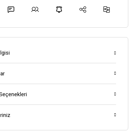
lgisi
ar
 Seçenekleri
riniz