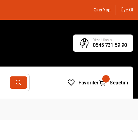
Giriş Yap
Üye Ol
Bize Ulaşın
0545 731 59 90
Favoriler
Sepetim