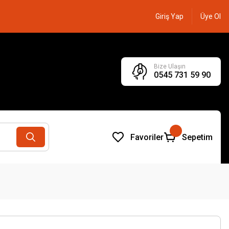
Giriş Yap
Üye Ol
Bize Ulaşın
0545 731 59 90
Favoriler
Sepetim