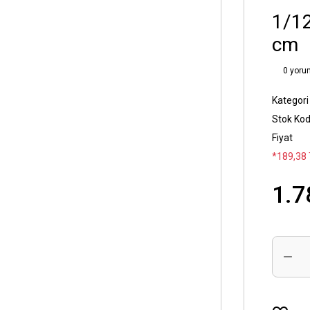
1/12
cm
0 yoru
Kategori
Stok Ko
Fiyat
*189,38 
1.7