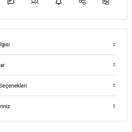
lgisi
ar
 Seçenekleri
riniz